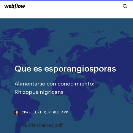
Que es esporangiosporas
Alimentarse con conocimiento:
Rhizopus nigricans
CPASBIENITQJR.WEB.APP
Livros allan kardec pdf