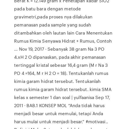
Berat K = 12.149 gram x Penetapan kadar SiO2
pada batu bara dengan metode
gravimetri,pada proses nya dilakukan
pemanasan pada sample yang sudah
ditambahkan oleh lautan lain Cara Menentukan
Rumus Kimia Senyawa Hidrat + Rumus, Contoh
... Nov 19, 2017 · Sebanyak 38 gram Na 3 PO
4.xH 2 O dipanaskan, pada akhir pemanasan
tertinggal kristal sebesar 16,4 gram (M r Na 3
PO 4 =164, M r H 2 O = 18). Tentukanlah rumus
kimia garam hidrat tersebut. Tentukanlah
rumus kimia garam hidrat tersebut. kimia SMA
kelas x semester 1 dan soal | yulfaanisa Sep 17,
2011 · BAB.1 KONSEP MOL “Anda tidak harus
menjadi besar untuk memulai, tetapi Anda
harus mulai untuk menjadi besar.” #motivasi..