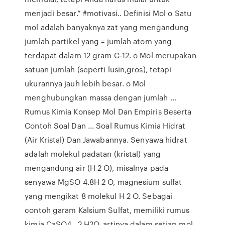
menjadi besar.” #motivasi.. Definisi Mol o Satu
mol adalah banyaknya zat yang mengandung
jumlah partikel yang = jumlah atom yang
terdapat dalam 12 gram C-12. o Mol merupakan
satuan jumlah (seperti lusin,gros), tetapi
ukurannya jauh lebih besar. o Mol
menghubungkan massa dengan jumlah …
Rumus Kimia Konsep Mol Dan Empiris Beserta
Contoh Soal Dan ... Soal Rumus Kimia Hidrat
(Air Kristal) Dan Jawabannya. Senyawa hidrat
adalah molekul padatan (kristal) yang
mengandung air (H 2 O), misalnya pada
senyawa MgSO 4.8H 2 O, magnesium sulfat
yang mengikat 8 molekul H 2 O. Sebagai
contoh garam Kalsium Sulfat, memiliki rumus
kimia CaSO4 . 2 H2O, artinya dalam setiap mol