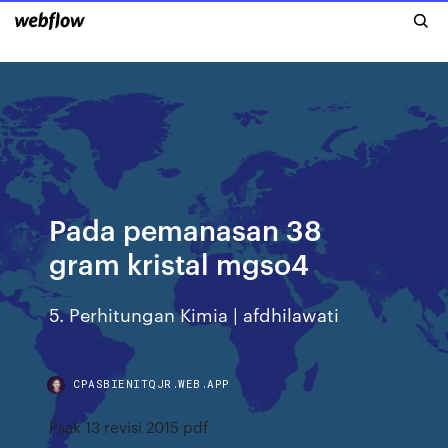
Pada pemanasan 38
gram kristal mgso4
5. Perhitungan Kimia | afdhilawati
CPASBIENITQJR.WEB.APP
Psak 13 revisi 2015 pdf