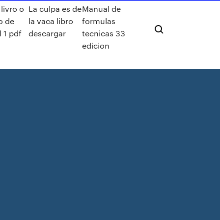
 livro o
La culpa es de
Manual de
o de
la vaca libro
formulas
l 1 pdf
descargar
tecnicas 33
edicion