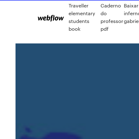
Traveller
Caderno
Baixar
elementary
do
infern
students
professor
gabrie
book
pdf