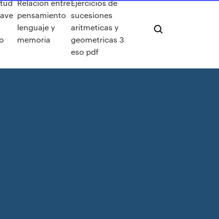
itud
Relacion entre
Ejercicios de
lave
pensamiento
sucesiones
lenguaje y
aritmeticas y
to
memoria
geometricas 3
eso pdf