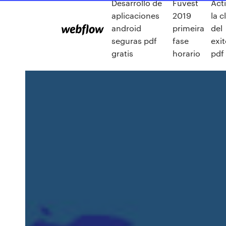
Desarrollo de
Fuvest
Act
aplicaciones
2019
la c
android
primeira
del
seguras pdf
fase
exi
gratis
horario
pdf